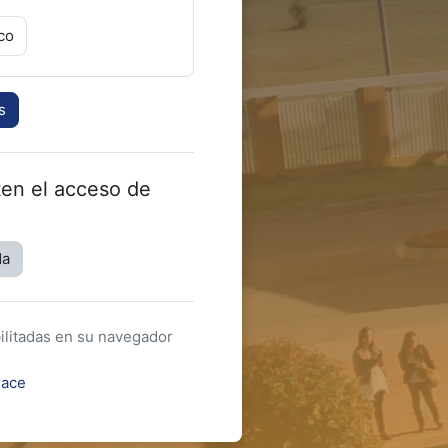
co
s
ten el acceso de
da
ilitadas en su navegador
lace