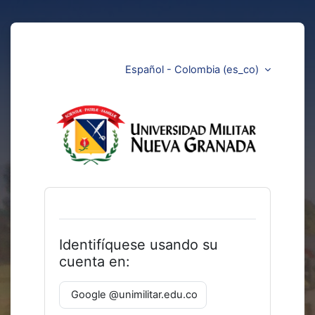
Saltar al contenido principal
Español - Colombia ‎(es_co)‎
Aulas Virtuale
Saltar a creación de una nueva cuenta
Identifíquese usando su
cuenta en:
Google @unimilitar.edu.co